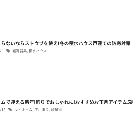
まらないならストウブを使え!冬の積水ハウス戸建ての防寒対策
/23
暖房器具
,
積水ハウス
ムで迎える新年!飾りでおしゃれに!おすすめお正月アイテム5
2/18
マイホーム
,
正月飾り
,
縁起物