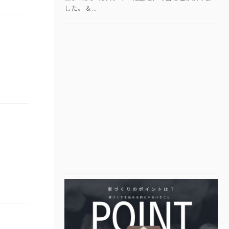
した。 & ...