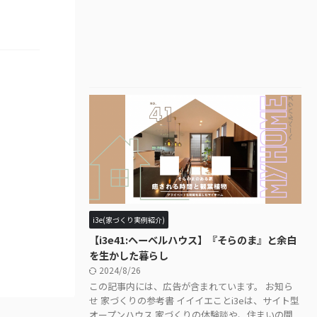
i3e(家づくり実例紹介)
【i3e41:ヘーベルハウス】『そらのま』と余白
を生かした暮らし
2024/8/26
この記事内には、広告が含まれています。 お知ら
せ 家づくりの参考書 イイイエことi3eは、サイト型
オープンハウス 家づくりの体験談や、住まいの間