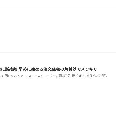
除に断捨離!早めに始める注文住宅の片付けでスッキリ
/29
ケルヒャー
,
スチームクリーナー
,
掃除用品
,
断捨離
,
注文住宅
,
窓掃除