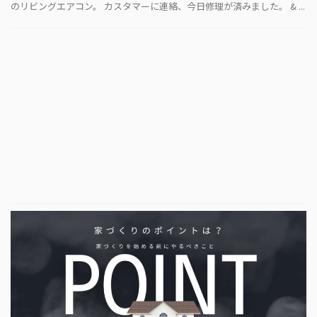
のリビングエアコン。 カスタマーに連絡、今日修理が済みました。 & ...