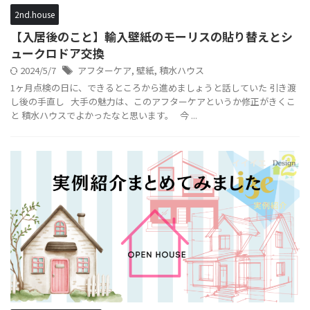
2nd.house
【入居後のこと】輸入壁紙のモーリスの貼り替えとシ
ュークロドア交換
2024/5/7
アフターケア
,
壁紙
,
積水ハウス
1ヶ月点検の日に、できるところから進めましょうと話していた 引き渡
し後の手直し 大手の魅力は、このアフターケアというか修正がきくこ
と 積水ハウスでよかったなと思います。 今 ...