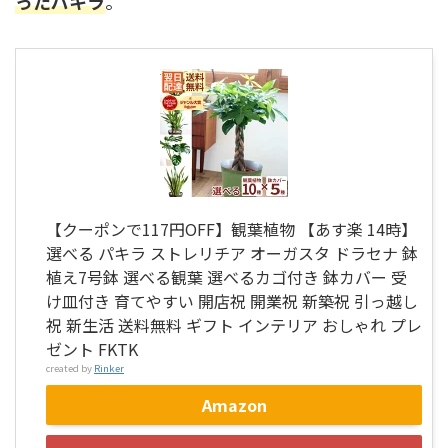
ったパキラ
。
【クーポンで117円OFF】観葉植物 【あす楽 14時】
選べる パキラ ストレリチア オーガスタ ドラセナ 鉢
植え7号鉢 選べる観葉 選べるカゴ付き 鉢カバー 受
け皿付き 育てやすい 開店祝 開業祝 新築祝 引っ越し
祝 新生活 送料無料 ギフト インテリア おしゃれ プレ
ゼント FKTK
created by
Rinker
Amazon