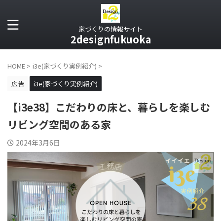
家づくりの情報サイト
2designfukuoka
HOME
>
i3e(家づくり実例紹介)
>
広告
i3e(家づくり実例紹介)
【i3e38】こだわりの床と、暮らしを楽しむ
リビング空間のある家
2024年3月6日