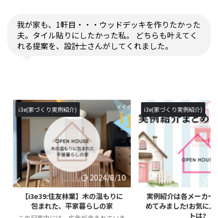
我が家も、1軒目・・・ウッドデッキを作りたかった
夫。タイル貼りにしたかった私。 どちらも叶えてく
れる提案を、設計士さんがしてくれました。
i3e(家づくり実例紹介)
i3e(家づくり
2024/8/10
2024/8/10
】木の温もりに
実例紹介は各メーカーごとにまと
【i3e38
らしの家
めてみました!お気に入りのテイス
を楽しむ
トは?
含まれていま
この記事内