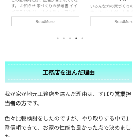
の参考書 イイ
ことがありま
いろんな方の家づくりの実例紹介を載
型オープンハ
の参考書 イ
せてきましたが、もうすぐ40軒になろ
や、住まいの
型オープンハ
うとしています。 そこで、今回はまず
ReadMore
ナーさんが紹
や、住まい
は大手のハウスメーカーの実例紹介を
が具体化で
ナーさんが紹
まとめてみました。 気になるハウス
。 間取りに行
が具体化で
メーカー、どんな感じの家が建つのか
ーカーの特徴
間取りに行き
参考になればと思います。 また、実
用しましょ
カーの特徴
例紹介に関して聞いてみたいことがあ
住友林業の木
しましょう。
りましたら 公式LINEよりお問い合わ
木を感じるの
のオークの色
せを頂ければと思います。
できる家の紹
しの雑貨や
2designfukuoka公式LINE 目次1 実
nbsp ...
です。 こちらも
例紹介、積水ハウス ...
工務店を選んだ理由
我が家が地元工務店を選んだ理由は、ずばり
営業担
当者の方
です。
色々比較検討をしたのですが、やり取りする中で1
番信頼できて、お家の性能も良かった点で決めまし
た!