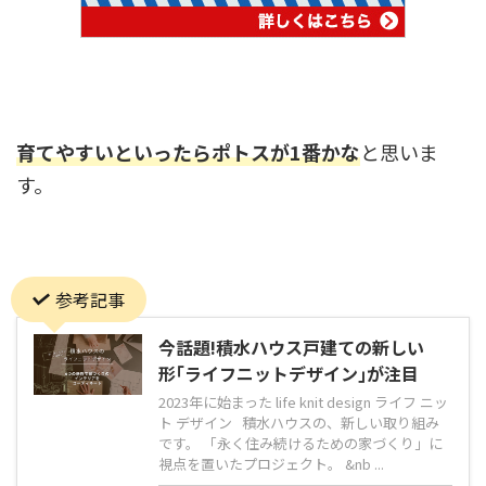
育てやすいといったらポトスが1番かな
と思いま
す。
参考記事
今話題!積水ハウス戸建ての新しい
形｢ライフニットデザイン｣が注目
2023年に始まった life knit design ライフ ニッ
ト デザイン 積水ハウスの、新しい取り組み
です。 「永く住み続けるための家づくり」に
視点を置いたプロジェクト。 &nb ...