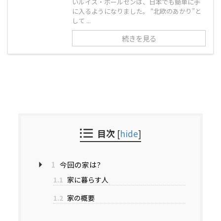
いルイス・ポールセンは、日本でも簡単に手
に入るようになりました。 “北欧のあかり”と
して ...
続きを見る
目次
[
hide
]
1
今回の家は?
1.1
家に暮らす人
1.2
家の概要