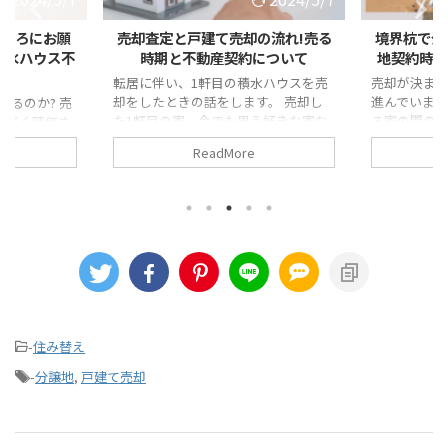
の流れ!売る
境界杭で分かる隣家との境界線!土
注文住宅売
について
地契約時に確認する大事なマーク
の家を売却
水ハウスを売
売却が決まった我が家、話はどんどん
す。 売却し
進んでいますが問題点が1つ 隣接す
引っ越しを悩
う好きな家な
る家の間の敷地境界線が 積水ハウス
の進学 徒歩
ってなかった
の分譲地なのに不明瞭 敷地境界杭
私立の学校
ReadMore
こだけは、ご
は、家同士が隣接する場所の目印で
た。 往復の
売却に必要な
す。 時々、道路で見かけませんか?
て、負担 そ
らいいのかわ
それが、今回売却で問題になっている
ハウスの6年
たところもあ
点です。 1箇所の敷地境界杭が確認で
ハウスの注文
1軒目の積水
きません。 売却のためには、敷地境
ていました。
も考えずに積
界杭が必要なのでお金が必要になるか
したら、さ
談。積水ハウ
もしれません。 目次1 境界杭とは2
今の家。 そ
担当に売却を
境界杭がないと、どうなるのか?3 フ
次1 注文住
の時もスムーズ
ェンスで区切られた、分譲地 ...
意1.1 子ど
考えずにそれ
家 ...
-
住み替え
-
分譲地
,
戸建て売却