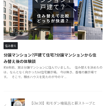
住み替え
分譲マンション?戸建て住宅?分譲マンションから住
み替え後の体験談
約6年前、実は分譲マンションに住んでいました。 住み替えを決めたの
は、なんとなく向かったhit住宅展示場。 今は無き、香椎の展示場で
す。 そこで、積水ハウスを見たのが今のマ ...
【i3e:30】和モダン檜風呂と薪ストーブと