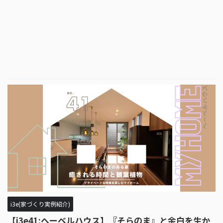
i3e(家づくり実例紹介)
【i3e41:ヘーベルハウス】『そらのま』と余白を生か