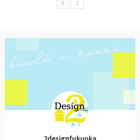
1
2
2designfukuoka