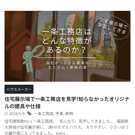
ハウスメーカー
住宅展示場で一条工務店を見学!知らなかったオリジナ
ルの建具や仕様
2024/5/9
一条工務店
,
予算
,
断熱
住宅建築数No.1 一条工務店。 気になり、見学してきました。 福岡県
大野城の住宅展示場に、2軒のモデルハウス。 入りやすい、小さいほう
の展示場に入ってみました。 &nbs ...