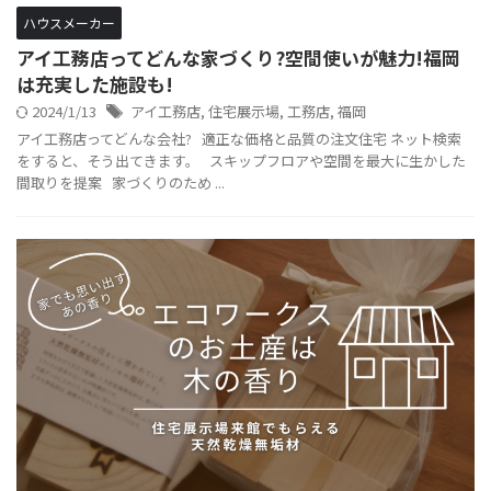
ハウスメーカー
アイ工務店ってどんな家づくり?空間使いが魅力!福岡
は充実した施設も!
2024/1/13
アイ工務店
,
住宅展示場
,
工務店
,
福岡
アイ工務店ってどんな会社? 適正な価格と品質の注文住宅 ネット検索
をすると、そう出てきます。 スキップフロアや空間を最大に生かした
間取りを提案 家づくりのため ...