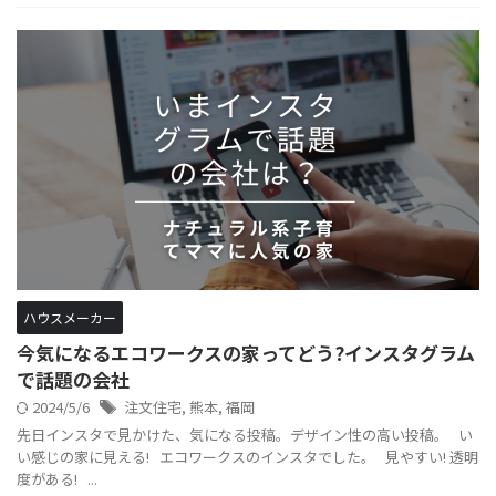
ハウスメーカー
今気になるエコワークスの家ってどう?インスタグラム
で話題の会社
2024/5/6
注文住宅
,
熊本
,
福岡
先日インスタで見かけた、気になる投稿。デザイン性の高い投稿。 い
い感じの家に見える! エコワークスのインスタでした。 見やすい! 透明
度がある! ...