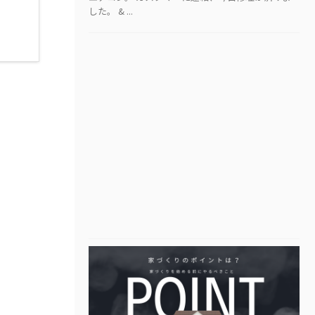
した。 & ...