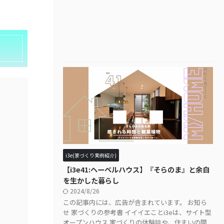
i3e(家づくり実例紹介)
【i3e41:ヘーベルハウス】『そらのま』と余白
を生かした暮らし
2024/8/26
この記事内には、広告が含まれています。 お知ら
せ 家づくりの参考書 イイイエことi3eは、サイト型
オープンハウス 家づくりの体験談や、住まいの間