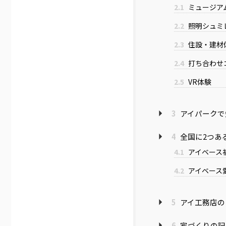
2.1
ミュージア
2.2
照明シュミ
2.3
住設・建材
2.4
打ち合わせ
2.5
VR体験
3
アイパークで
4
全国に2つあ
4.1
アイベース
4.2
アイベース
5
アイ工務店の
6
家づくりの記