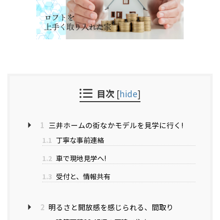
目次
[
hide
]
1
三井ホームの街なかモデルを見学に行く!
1.1
丁寧な事前連絡
1.2
車で現地見学へ!
1.3
受付と、情報共有
2
明るさと開放感を感じられる、間取り