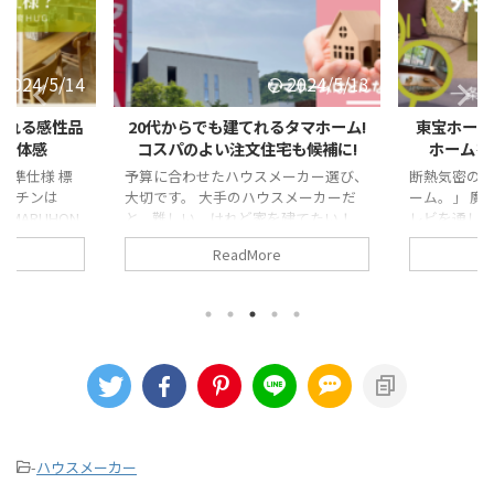
2024/5/13
2024/5/7
タマホーム!
東宝ホーム熊本住宅展示場で東宝
大和ハウス
も候補に!
ホームを知る!外張り断熱の家
よりも防音
ーカー選び、
断熱気密のCMを福岡で見る「東宝ホ
ダイワハウス
スメーカーだ
ーム。」 魔法瓶みたいな家とは、テ
なご連絡を度
を建てたい！
レビを通して知っていました。 総合
ンド力はあり
20代のお客さ
住宅展示場に入っている東宝ホーム、
強みがわか
ReadMore
「タマホー
実は九州に根付いたハウスメーカーだ
そんな認識で
くりを考えた
そうです。 どんな家づくりをするの
だけが、印
しょう。 タ
か?と熊本の住宅展示場で教えてもら
示場に行って
見学してきま
いました。 断熱と気密が気になる人
スの展示場で
 目次1 福岡
は、東宝ホームについて調べてみまし
水ハウスと
ーカー1.1
ょう。 目次1 九州に根付くハウス
目次1 ブラ
0~30歳代に
メーカー「東宝ホーム」1.1 九州・中
カー1.1 
業担当さんに、
国の機構風土に合った家づくりの専門
ルームがある
 ...
メーカー1.2 JWDDO工 ...
丸のロゴマ ...
-
ハウスメーカー