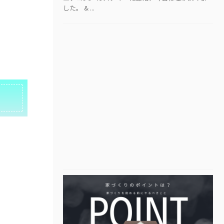
した。 & ...