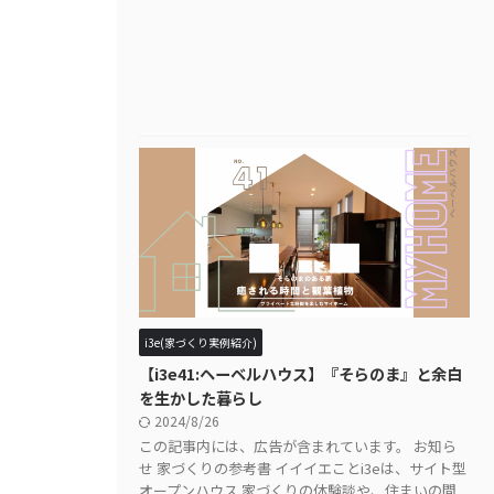
i3e(家づくり実例紹介)
【i3e41:ヘーベルハウス】『そらのま』と余白
を生かした暮らし
2024/8/26
この記事内には、広告が含まれています。 お知ら
せ 家づくりの参考書 イイイエことi3eは、サイト型
オープンハウス 家づくりの体験談や、住まいの間