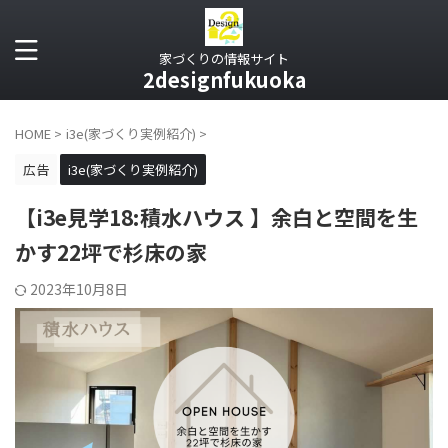
家づくりの情報サイト
2designfukuoka
HOME
>
i3e(家づくり実例紹介)
>
広告
i3e(家づくり実例紹介)
【i3e見学18:積水ハウス 】余白と空間を生
かす22坪で杉床の家
2023年10月8日