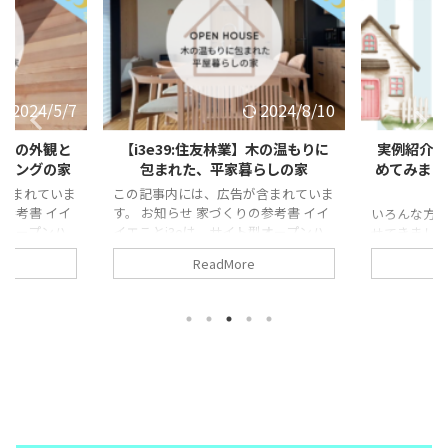
2024/8/10
2024/8/10
】木の温もりに
実例紹介は各メーカーごとにまと
【i3e38
らしの家
めてみました!お気に入りのテイス
を楽しむ
トは?
含まれていま
この記事内
の参考書 イイ
ことがありま
いろんな方の家づくりの実例紹介を載
型オープンハ
の参考書 イ
せてきましたが、もうすぐ40軒になろ
や、住まいの
型オープンハ
うとしています。 そこで、今回はまず
ReadMore
ナーさんが紹
や、住まい
は大手のハウスメーカーの実例紹介を
が具体化で
ナーさんが紹
まとめてみました。 気になるハウス
。 間取りに行
が具体化で
メーカー、どんな感じの家が建つのか
ーカーの特徴
間取りに行き
参考になればと思います。 また、実
用しましょ
カーの特徴
例紹介に関して聞いてみたいことがあ
住友林業の木
しましょう。
りましたら 公式LINEよりお問い合わ
木を感じるの
のオークの色
せを頂ければと思います。
できる家の紹
しの雑貨や
2designfukuoka公式LINE 目次1 実
nbsp ...
です。 こちらも
例紹介、積水ハウス ...