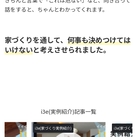
話をすると、ちゃんとわかってくれます。
家づくりを通して、
何事も決めつけては
いけない
と考えさせられました。
i3e(実例紹介)記事一覧
i3e(家づくり実例紹介)
i3e(家づくり