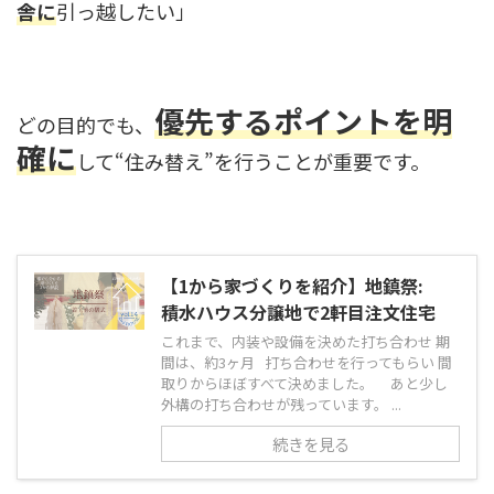
舎に
引っ越したい」
優先するポイントを明
どの目的でも、
確に
して“住み替え”を行うことが重要です。
【1から家づくりを紹介】地鎮祭:
積水ハウス分譲地で2軒目注文住宅
これまで、内装や設備を決めた打ち合わせ 期
間は、約3ヶ月 打ち合わせを行ってもらい 間
取りからほぼすべて決めました。 あと少し
外構の打ち合わせが残っています。 ...
続きを見る