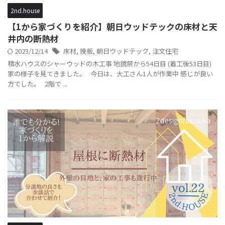
2nd.house
【1から家づくりを紹介】朝日ウッドテックの床材と天
井内の断熱材
2023/12/14
床材
,
挽板
,
朝日ウッドテック
,
注文住宅
積水ハウスのシャーウッドの木工事 地鎮祭から54日目 (着工後53日目)
家の様子を見てきました。 今日は、大工さん1人が作業中 感じが良い
方でした。 2階で ...