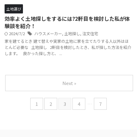
土地選び
効率よく土地探しをするには?2軒目を検討した私が体
験談を紹介！
2024/7/2
ハウスメーカー
,
土地探し
,
注文住宅
家を建てるとき 建て替えや実家の土地に家を立てたりする人以外はほ
とんど必要な 土地探し 2軒目を検討したとき、私が探した方法を紹介
します。 良かった探し方と、 ...
Next »
1
2
3
4
…
7