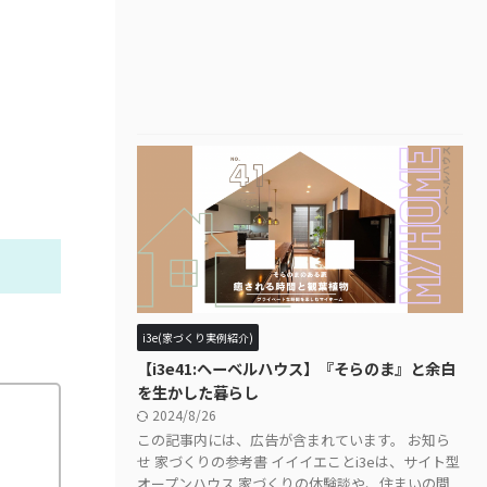
i3e(家づくり実例紹介)
【i3e41:ヘーベルハウス】『そらのま』と余白
を生かした暮らし
2024/8/26
この記事内には、広告が含まれています。 お知ら
せ 家づくりの参考書 イイイエことi3eは、サイト型
オープンハウス 家づくりの体験談や、住まいの間