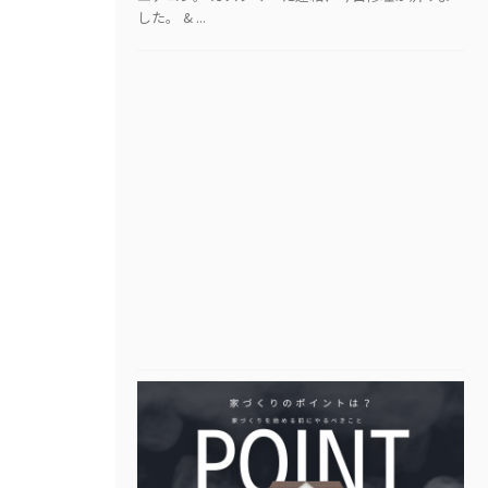
した。 & ...