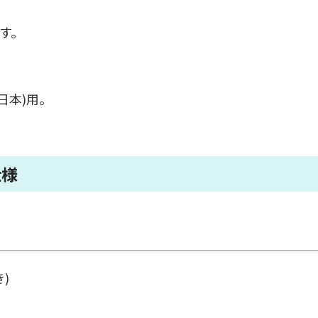
す。
日本)用。
仕様
)