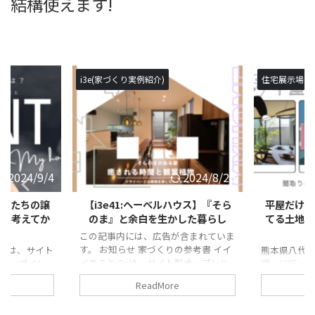
結構使えます!
i3e(家づくり実例紹介)
住宅展示場
2024/9/4
2024/8/26
自分たちの譲
【i3e41:ヘーベルハウス】『そら
平屋だけの
りを考えてか
のま』と余白を生かした暮らし
てる土地が
この記事内には、広告が含まれていま
す。 お知らせ 家づくりの参考書 イイ
トは、サイト
熊本県八代
イエことi3eは、サイト型オープンハ
・・ ポイン
場」に行って
ウス 家づくりの体験談や、住まいの
れないものは
は、家づくり
ReadMore
間取りやおすすめをオーナーさんが紹
く関わる条件
ーカーの違う
介! 家づくりのイメージが具体化、よ
す。 ここまで
けを見学し