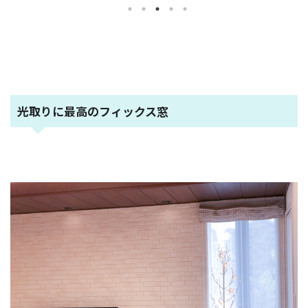
い参考になります。 間取りに行き詰
ン 合わせて
す。 ポイン
まった時 ハウスメーカーの特徴が知
、家づくりを
の広さが取
りたい時に、ぜひ活用しましょう。
まず、何をすれ
で楽 一般的
今回42回目は そらのまのある家 ※そ
”と言われる
の価格が上が
らのまとは、ヘーベルハウスの特徴的
ずは考えて頂
じて、外と
な空間の１つです。 そらのまでグリ
 目次1 こ
つ環境が必要
ーンに癒されながら、プライベートな
.1 ここは譲
中央に作る
...
る間取りを獲得
光取りに最高のフィックス窓