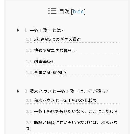
目次
[
hide
]
1
一条工務店とは?
1.1
3年連続3つのギネス獲得
1.2
快適で省エネな暮らし
1.3
耐震等級3
1.4
全国に500の拠点
2
積水ハウスと一条工務店は、何が違う?
2.1
積水ハウスと一条工務店の比較表
2.2
一条工務店を選びたいなら、ここにこだわる
2.3
断熱と値段に強い思いがなければ、積水ハウ
ス