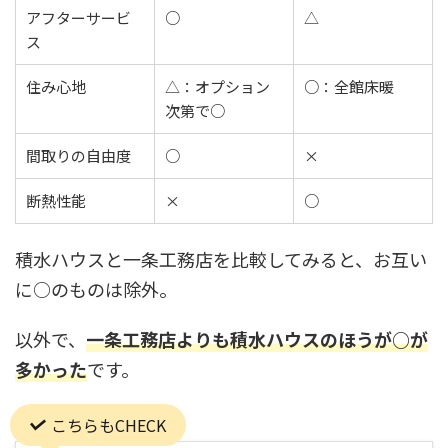
アフターサービ
○
△
ス
住み心地
△：オプション
○：全館床暖
次第で○
間取りの自由度
○
×
断熱性能
×
○
積水ハウスと一条工務店を比較してみると、お互い
に○のものは除外。
以外で、
一条工務店よりも積水ハウスのほうが○が
多かった
です。
こちらもCHECK