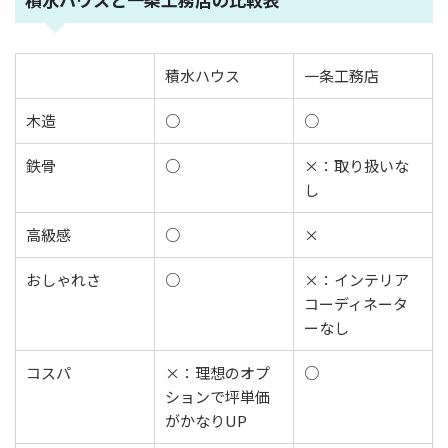
積水ハウス
一条工務店
木造
○
○
鉄骨
○
×：取り扱いな
し
高級感
○
×
おしゃれさ
○
×：インテリア
コーディネータ
ーなし
コスパ
×：理想のオプ
○
ションで坪単価
がかなりUP