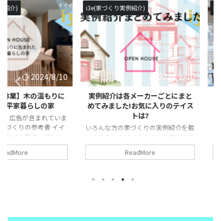
i3e(家づくり実例紹介)
i3e(家づくり
2024/8/10
2024/8/10
】木の温もりに
実例紹介は各メーカーごとにまと
【i3e38
らしの家
めてみました!お気に入りのテイス
を楽しむ
トは?
含まれていま
この記事内
の参考書 イイ
ことがありま
いろんな方の家づくりの実例紹介を載
型オープンハ
の参考書 イ
せてきましたが、もうすぐ40軒になろ
や、住まいの
型オープンハ
うとしています。 そこで、今回はまず
ReadMore
ナーさんが紹
や、住まい
は大手のハウスメーカーの実例紹介を
が具体化で
ナーさんが紹
まとめてみました。 気になるハウス
。 間取りに行
が具体化で
メーカー、どんな感じの家が建つのか
ーカーの特徴
間取りに行き
参考になればと思います。 また、実
用しましょ
カーの特徴
例紹介に関して聞いてみたいことがあ
住友林業の木
しましょう。
りましたら 公式LINEよりお問い合わ
木を感じるの
のオークの色
せを頂ければと思います。
できる家の紹
しの雑貨や