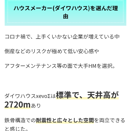
2designfukuoka公式LINE 目次1 実
nbsp ...
です。 こちらも
例紹介、積水ハウス ...
ハウスメーカー(ダイワハウス)を選んだ理
由
コロナ禍で、上手くいかない企業が増えている中
倒産などのリスクが極めて低い安心感や
アフターメンテナンス等の面で大手HMを選択。
標準で、天井高が
ダイワハウスxevoΣは
2720m
あり
鉄骨構造での
耐震性と広々とした空間
を両立できる
と感じた。