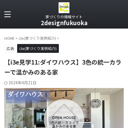
家づくりの情報サイト
2designfukuoka
HOME
>
i3e(家づくり実例紹介)
>
広告
i3e(家づくり実例紹介)
【i3e見学11:ダイワハウス】3色の統一カラ
ーで温かみのある家
2024年4月21日