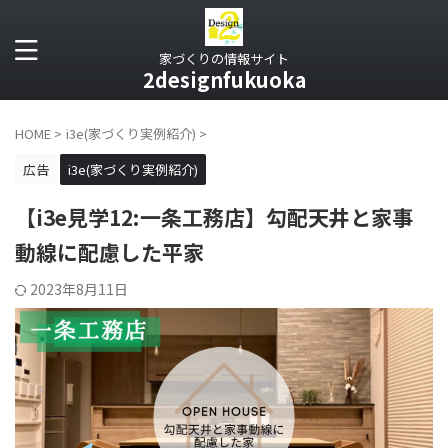
家づくりの情報サイト
2designfukuoka
HOME
>
i3e(家づくり実例紹介)
>
広告
i3e(家づくり実例紹介)
【i3e見学12:一条工務店】勾配天井と家事
動線に配慮した平家
2023年8月11日