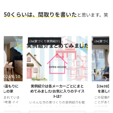
50くらいは、間取りを書いた
と思います。笑
i3e(家づくり実例紹介)
i3e(家づくり
2024/8/10
2024/8/10
】木の温もりに
実例紹介は各メーカーごとにまと
【i3e38
らしの家
めてみました!お気に入りのテイス
を楽しむ
トは?
含まれていま
この記事内
の参考書 イイ
ことがありま
いろんな方の家づくりの実例紹介を載
型オープンハ
の参考書 イ
せてきましたが、もうすぐ40軒になろ
や、住まいの
型オープンハ
うとしています。 そこで、今回はまず