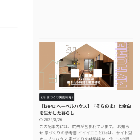
i3e(家づくり実例紹介)
【i3e41:ヘーベルハウス】『そらのま』と余白
を生かした暮らし
2024/8/26
この記事内には、広告が含まれています。 お知ら
せ 家づくりの参考書 イイイエことi3eは、サイト型
オープンハウス 家づくりの体験談や、住まいの間