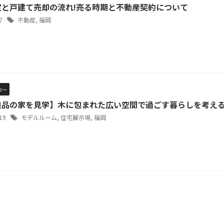
定と戸建て売却の流れ!売る時期と不動産契約について
/7
不動産
,
福岡
カー
良品の家を見学】木に包まれた広い空間で過ごす暮らしを考え
/19
モデルルーム
,
住宅展示場
,
福岡