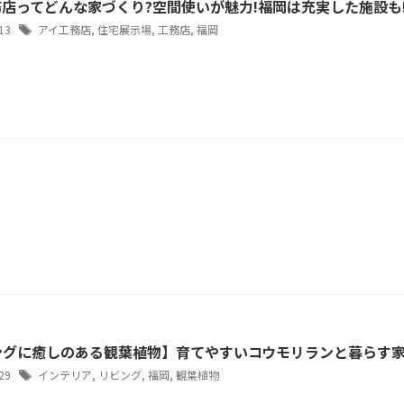
店ってどんな家づくり?空間使いが魅力!福岡は充実した施設も
/13
アイ工務店
,
住宅展示場
,
工務店
,
福岡
ングに癒しのある観葉植物】育てやすいコウモリランと暮らす
/29
インテリア
,
リビング
,
福岡
,
観葉植物