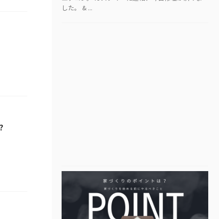
した。 & ...
?