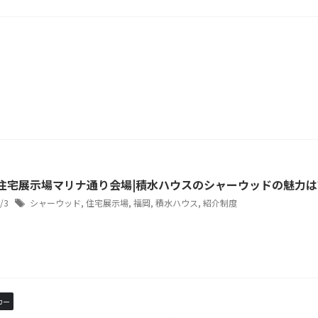
t住宅展示場マリナ通り会場|積水ハウスのシャーウッドの魅力は
2/3
シャーウッド
,
住宅展示場
,
福岡
,
積水ハウス
,
紹介制度
カー