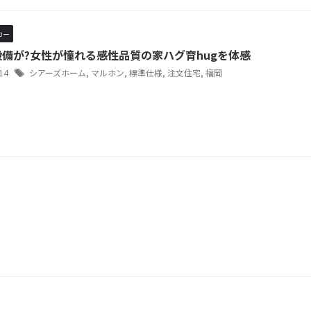
カー
備が?女性が憧れる感性品質の家ハグ育hugを体感
/14
シアーズホーム
,
マルホン
,
標準仕様
,
注文住宅
,
福岡