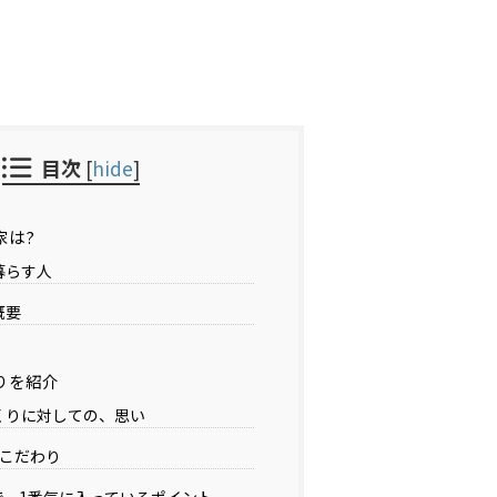
目次
[
hide
]
家は?
暮らす人
概要
りを紹介
くりに対しての、思い
のこだわり
で、1番気に入っているポイント