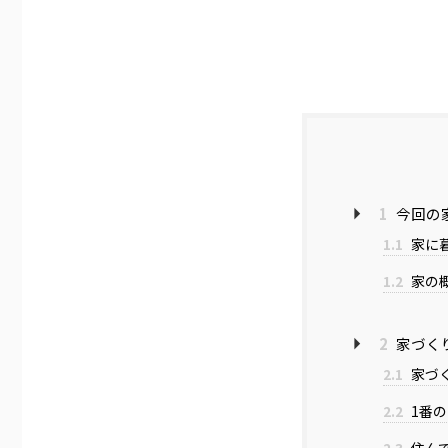
1
今回の
1.1
家に
1.2
家の
2
家づく
2.1
家づ
2.2
1番
2.3
住ん