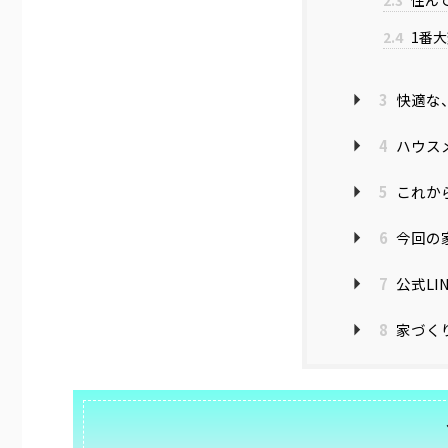
2.4
1番
3
快適な
4
ハウス
5
これか
6
今回の
7
公式LI
8
家づく