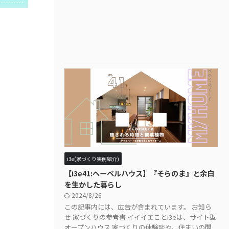
i3e(家づくり実例紹介)
【i3e41:ヘーベルハウス】『そらのま』と余白
を生かした暮らし
2024/8/26
この記事内には、広告が含まれています。 お知ら
せ 家づくりの参考書 イイイエことi3eは、サイト型
オープンハウス 家づくりの体験談や、住まいの間