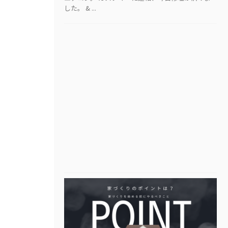
した。 & ...