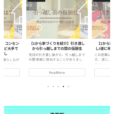
2024/4/28
2024/2/21
介】コンセン
【1から家づくりを紹介】引き渡し
【1から家
さなど大手で
から引っ越しまでの間の仮居住
し!遂に完
手直し
先日の引き渡し後から、引っ越しまで
この記事に
の間 新居に宿泊することがありまし
す。 遂に、
、暮らしなが
た。 というのも、子どもがインフル
造のシャーウ
し後に手直し
エンザになったから。 もとの引っ越
に引き渡しの
ました。 ま
ReadMore
しの目的が、子どもの小学校に近い場
った、赤い
スタマーと連
所に転居したい!というものでした。
プロゴルフ
窓口は、現場
なので、子どもの学校から新居はもと
時のような
家が何も手直
の家よりもより近い場所にあります。
っての撮影 
た以上に手直
熱が出てお迎えのまま向かいやすか
なりました。
・ 打ち合わ
った新居で、想定外の4泊を過ごしま
間以上後で
と感じまし
した。 目次1 新居に仮居住1.1 リビン
での暮らしが
せで確認できて
グエアコンに助けられる1.2 周辺環境
ウスの引き渡
.1 ホスクリ
を知る機会になる1.3 光の入り ...
間1.2 引き渡し
1.4 スイッチ