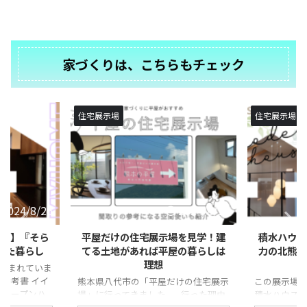
家づくりは、こちらもチェック
住宅展示場
住宅展示場
2024/8/26
2024/8/19
ハウス】『そら
平屋だけの住宅展示場を見学！建
積水ハウス
した暮らし
てる土地があれば平屋の暮らしは
力の北熊本
理想
含まれていま
の参考書 イイ
熊本県八代市の「平屋だけの住宅展示
この展示場は
型オープンハ
場」に行ってきました。 行った理由
積水ハウス
や、住まいの