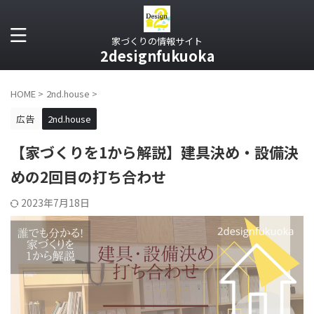
家づくりの情報サイト
2designfukuoka
HOME
>
2nd.house
>
広告
2nd.house
【家づくりを1から解説】建具決め・設備決
めの2回目の打ち合わせ
2023年7月18日